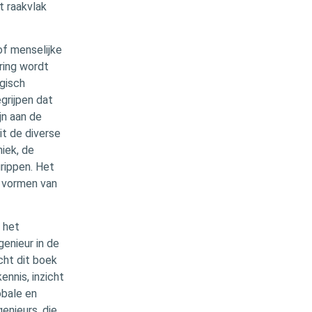
t raakvlak
of menselijke
ering wordt
ogisch
grijpen dat
jn aan de
it de diverse
iek, de
rippen. Het
p vormen van
 het
genieur in de
cht dit boek
ennis, inzicht
obale en
enieurs, die