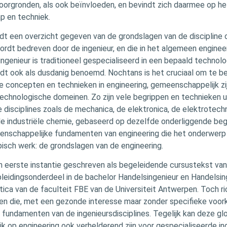
doorgronden, als ook beïnvloeden, en bevindt zich daarmee op he
p en techniek.
rdt een overzicht gegeven van de grondslagen van de discipline 
 wordt bedreven door de ingenieur, en die in het algemeen engine
ngenieur is traditioneel gespecialiseerd in een bepaald technol
dt ook als dusdanig benoemd. Nochtans is het cruciaal om te be
te concepten en technieken in engineering, gemeenschappelijk zi
technologische domeinen. Zo zijn vele begrippen en technieken u
 disciplines zoals de mechanica, de elektronica, de elektrotechn
 de industriële chemie, gebaseerd op dezelfde onderliggende beg
enschappelijke fundamenten van engineering die het onderwer
pisch werk: de grondslagen van de engineering.
in eerste instantie geschreven als begeleidende cursustekst van
pleidingsonderdeel in de bachelor Handelsingenieur en Handelsin
tica van de faculteit FBE van de Universiteit Antwerpen. Toch ri
een die, met een gezonde interesse maar zonder specifieke voork
de fundamenten van de ingenieursdisciplines. Tegelijk kan deze gl
jk op engineering ook verhelderend zijn voor gespecialiseerde ing