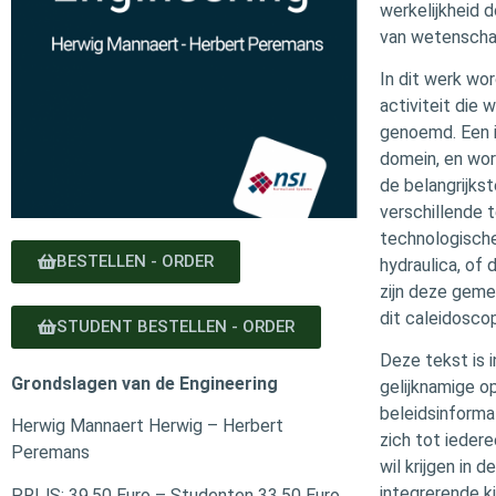
werkelijkheid 
van wetenscha
In dit werk wo
activiteit die
genoemd. Een i
domein, en wor
de belangrijks
verschillende 
technologische
BESTELLEN - ORDER
hydraulica, of
zijn deze geme
dit caleidosco
STUDENT BESTELLEN - ORDER
Deze tekst is 
Grondslagen van de Engineering
gelijknamige o
beleidsinforma
Herwig Mannaert Herwig – Herbert
zich tot ieder
Peremans
wil krijgen in 
integrerende ki
PRIJS: 39,50 Euro – Studenten 33,50 Euro