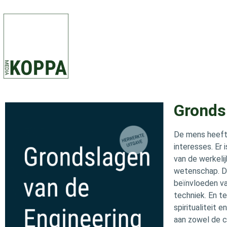
Gronds
De mens heeft 
interesses. Er 
van de werkeli
wetenschap. Da
beïnvloeden va
techniek. En te
spiritualiteit e
aan zowel de c