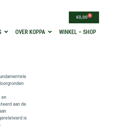
0
€
0,00
S
OVER KOPPA
WINKEL – SHOP
 fundamentele
 doorgronden
e
n en
ateerd aan de
 aan
 gerelateerd is
e