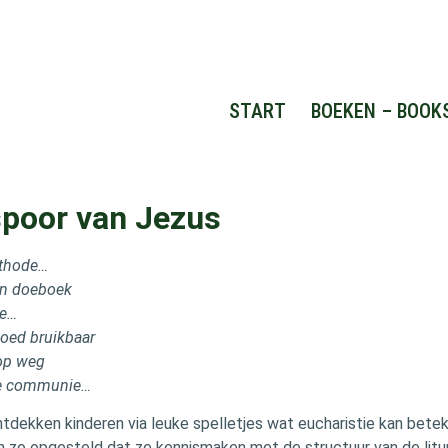
START
BOEKEN – BOOK
spoor van Jezus
ethode…
en doeboek
ie…
goed bruikbaar
 op weg
te communie…
ontdekken kinderen via leuke spelletjes wat eucharistie kan bete
jn zo opgesteld dat ze kennismaken met de structuur van de litu