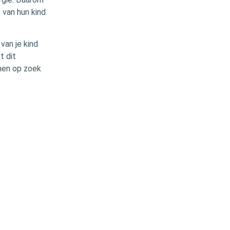
 van hun kind
van je kind
t dit
men op zoek