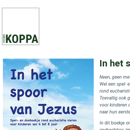
In het 
Neen, geen m
Wel een spel- 
rond eucharist
Toevallig ook 
voor kinderen
naar hun eers
In dit boekje 
opdrachtjes zi