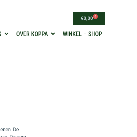
0
€
0,00
S
OVER KOPPA
WINKEL – SHOP
kenen. De
rgie. Daarom